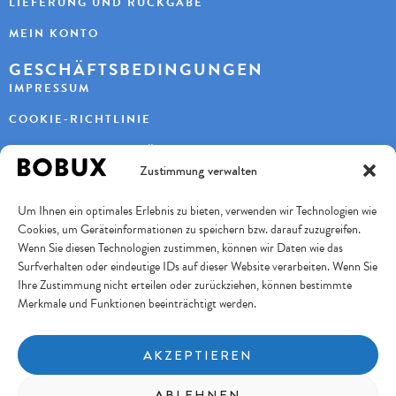
LIEFERUNG UND RÜCKGABE
MEIN KONTO
GESCHÄFTSBEDINGUNGEN
IMPRESSUM
COOKIE-RICHTLINIE
DATENSCHUTZERKLÄRUNG
Zustimmung verwalten
KONTAKT
Um Ihnen ein optimales Erlebnis zu bieten, verwenden wir Technologien wie
KAYBEE AG
Cookies, um Geräteinformationen zu speichern bzw. darauf zuzugreifen.
TURBENWEG 9
3073 GÜMLIGEN
Wenn Sie diesen Technologien zustimmen, können wir Daten wie das
Surfverhalten oder eindeutige IDs auf dieser Website verarbeiten. Wenn Sie
+41 31 951 11 10
INFO@BOBUXSCHWEIZ.CH
Ihre Zustimmung nicht erteilen oder zurückziehen, können bestimmte
Merkmale und Funktionen beeinträchtigt werden.
SICHERES BEZAHLEN
AKZEPTIEREN
FOLGE UNS
ABLEHNEN