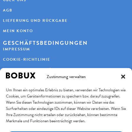
AGB
LIEFERUNG UND RÜCKGABE
MEIN KONTO
GESCHÄFTSBEDINGUNGEN
IMPRESSUM
COOKIE-RICHTLINIE
DATENSCHUTZERKLÄRUNG
Zustimmung verwalten
KONTAKT
Um Ihnen ein optimales Erlebnis zu bieten, verwenden wir Technologien wie
KAYBEE AG
Cookies, um Geräteinformationen zu speichern bzw. darauf zuzugreifen.
TURBENWEG 9
3073 GÜMLIGEN
Wenn Sie diesen Technologien zustimmen, können wir Daten wie das
Surfverhalten oder eindeutige IDs auf dieser Website verarbeiten. Wenn Sie
+41 31 951 11 10
INFO@BOBUXSCHWEIZ.CH
Ihre Zustimmung nicht erteilen oder zurückziehen, können bestimmte
Merkmale und Funktionen beeinträchtigt werden.
SICHERES BEZAHLEN