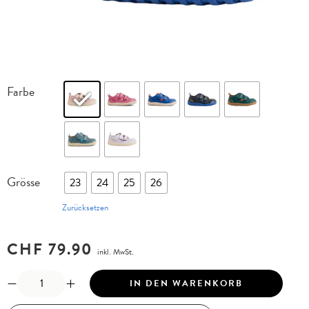
Farbe
Grösse
23
24
25
26
Zurücksetzen
CHF
79.90
inkl. MwSt.
IN DEN WARENKORB