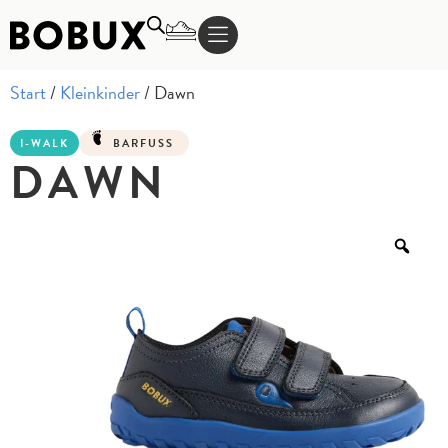
Start
/
Kleinkinder
/ Dawn
I-WALK
BARFUSS
DAWN