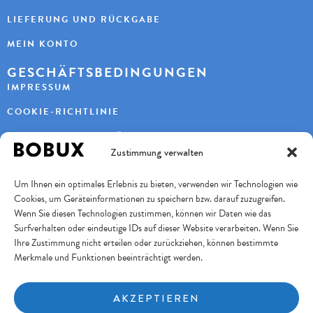
LIEFERUNG UND RÜCKGABE
MEIN KONTO
GESCHÄFTSBEDINGUNGEN
IMPRESSUM
COOKIE-RICHTLINIE
DATENSCHUTZERKLÄRUNG
Zustimmung verwalten
KONTAKT
Um Ihnen ein optimales Erlebnis zu bieten, verwenden wir Technologien wie
KAYBEE AG
Cookies, um Geräteinformationen zu speichern bzw. darauf zuzugreifen.
TURBENWEG 9
3073 GÜMLIGEN
Wenn Sie diesen Technologien zustimmen, können wir Daten wie das
Surfverhalten oder eindeutige IDs auf dieser Website verarbeiten. Wenn Sie
+41 31 951 11 10
INFO@BOBUXSCHWEIZ.CH
Ihre Zustimmung nicht erteilen oder zurückziehen, können bestimmte
Merkmale und Funktionen beeinträchtigt werden.
SICHERES BEZAHLEN
AKZEPTIEREN
FOLGE UNS