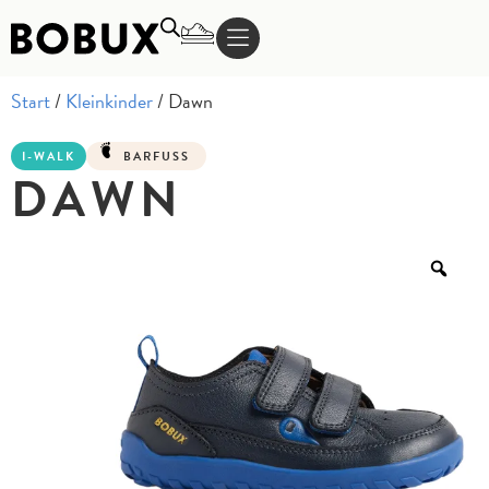
Start
/
Kleinkinder
/ Dawn
I-WALK
BARFUSS
DAWN