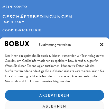
MEIN KONTO
GESCHÄFTSBEDINGUNGEN
IMPRESSUM
COOKIE-RICHTLINIE
DATENSCHUTZERKLÄRUNG
Zustimmung verwalten
KONTAKT
Um Ihnen ein optimales Erlebnis zu bieten, verwenden wir Technologien wie
KAYBEE AG
Cookies, um Geräteinformationen zu speichern bzw. darauf zuzugreifen.
TURBENWEG 9
3073 GÜMLIGEN
Wenn Sie diesen Technologien zustimmen, können wir Daten wie das
Surfverhalten oder eindeutige IDs auf dieser Website verarbeiten. Wenn Sie
+41 31 951 11 10
INFO@BOBUXSCHWEIZ.CH
Ihre Zustimmung nicht erteilen oder zurückziehen, können bestimmte
Merkmale und Funktionen beeinträchtigt werden.
SICHERES BEZAHLEN
AKZEPTIEREN
FOLGE UNS
ABLEHNEN