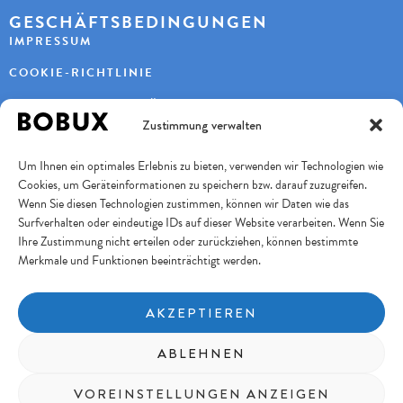
GESCHÄFTSBEDINGUNGEN
IMPRESSUM
COOKIE-RICHTLINIE
DATENSCHUTZERKLÄRUNG
Zustimmung verwalten
KONTAKT
Um Ihnen ein optimales Erlebnis zu bieten, verwenden wir Technologien wie
KAYBEE AG
Cookies, um Geräteinformationen zu speichern bzw. darauf zuzugreifen.
TURBENWEG 9
3073 GÜMLIGEN
Wenn Sie diesen Technologien zustimmen, können wir Daten wie das
Surfverhalten oder eindeutige IDs auf dieser Website verarbeiten. Wenn Sie
+41 31 951 11 10
INFO@BOBUXSCHWEIZ.CH
Ihre Zustimmung nicht erteilen oder zurückziehen, können bestimmte
Merkmale und Funktionen beeinträchtigt werden.
SICHERES BEZAHLEN
AKZEPTIEREN
FOLGE UNS
ABLEHNEN
Copyright © 2026 KayBee AG
VOREINSTELLUNGEN ANZEIGEN