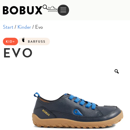
Start
/
Kinder
/ Evo
KID+
BARFUSS
EVO