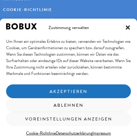
COOKIE-RICHTLINIE
DATENSCHUTZERKLÄRUNG
Zustimmung verwalten
KONTAKT
Um Ihnen ein optimales Erlebnis zu bieten, verwenden wir Technologien wie
KAYBEE AG
Cookies, um Geräteinformationen zu speichern bzw. darauf zuzugreifen.
TURBENWEG 9
3073 GÜMLIGEN
Wenn Sie diesen Technologien zustimmen, können wir Daten wie das
Surfverhalten oder eindeutige IDs auf dieser Website verarbeiten. Wenn Sie
+41 31 951 11 10
INFO@BOBUXSCHWEIZ.CH
Ihre Zustimmung nicht erteilen oder zurückziehen, können bestimmte
Merkmale und Funktionen beeinträchtigt werden.
SICHERES BEZAHLEN
AKZEPTIEREN
FOLGE UNS
ABLEHNEN
Copyright © 2026 KayBee AG
VOREINSTELLUNGEN ANZEIGEN
Cookie-Richtlinie
Datenschutzerklärung
Impressum