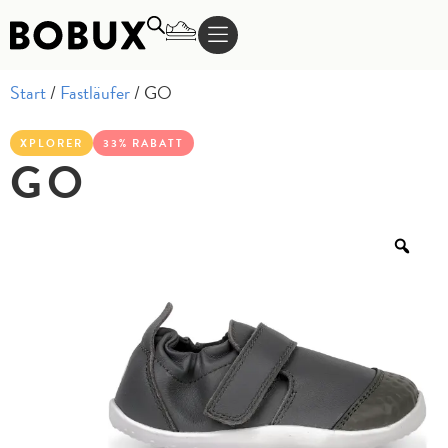
Start
/
Fastläufer
/ GO
XPLORER
33% RABATT
GO