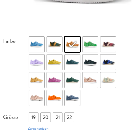
Farbe
Grösse
19
20
21
22
Zurücksetzen