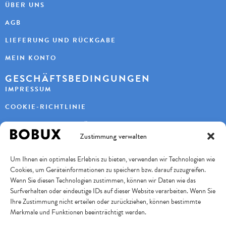
ÜBER UNS
AGB
LIEFERUNG UND RÜCKGABE
MEIN KONTO
GESCHÄFTSBEDINGUNGEN
IMPRESSUM
COOKIE-RICHTLINIE
DATENSCHUTZERKLÄRUNG
Zustimmung verwalten
KONTAKT
Um Ihnen ein optimales Erlebnis zu bieten, verwenden wir Technologien wie
KAYBEE AG
Cookies, um Geräteinformationen zu speichern bzw. darauf zuzugreifen.
TURBENWEG 9
3073 GÜMLIGEN
Wenn Sie diesen Technologien zustimmen, können wir Daten wie das
Surfverhalten oder eindeutige IDs auf dieser Website verarbeiten. Wenn Sie
+41 31 951 11 10
INFO@BOBUXSCHWEIZ.CH
Ihre Zustimmung nicht erteilen oder zurückziehen, können bestimmte
Merkmale und Funktionen beeinträchtigt werden.
SICHERES BEZAHLEN