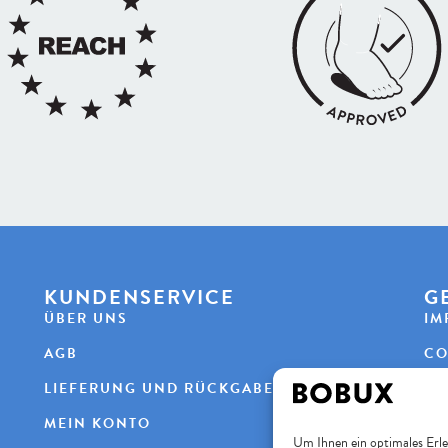
KUNDENSERVICE
G
ÜBER UNS
IM
AGB
CO
LIEFERUNG UND RÜCKGABE
DA
MEIN KONTO
Um Ihnen ein optimales Erle