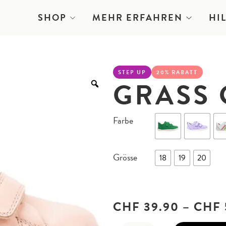
SHOP
MEHR ERFAHREN
HI
STEP UP
20% RABATT
GRASS
Farbe
Grösse
18
19
20
CHF
39.90
–
CHF