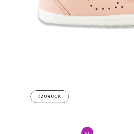
ZURÜCK
01