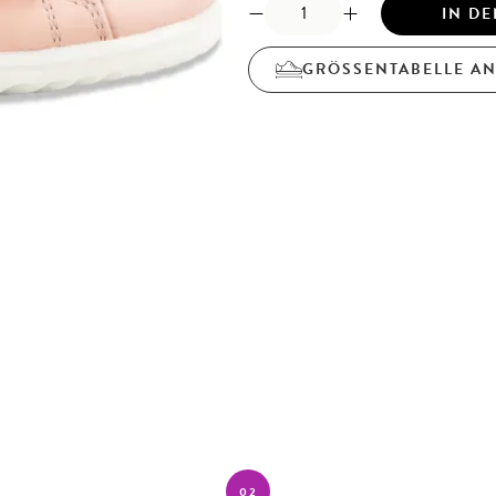
IN D
GRÖSSENTABELLE A
02