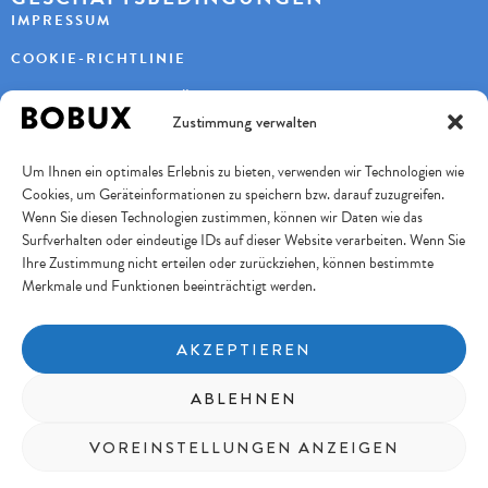
IMPRESSUM
COOKIE-RICHTLINIE
DATENSCHUTZERKLÄRUNG
Zustimmung verwalten
KONTAKT
Um Ihnen ein optimales Erlebnis zu bieten, verwenden wir Technologien wie
KAYBEE AG
Cookies, um Geräteinformationen zu speichern bzw. darauf zuzugreifen.
TURBENWEG 9
3073 GÜMLIGEN
Wenn Sie diesen Technologien zustimmen, können wir Daten wie das
Surfverhalten oder eindeutige IDs auf dieser Website verarbeiten. Wenn Sie
+41 31 951 11 10
INFO@BOBUXSCHWEIZ.CH
Ihre Zustimmung nicht erteilen oder zurückziehen, können bestimmte
Merkmale und Funktionen beeinträchtigt werden.
SICHERES BEZAHLEN
AKZEPTIEREN
FOLGE UNS
ABLEHNEN
Copyright © 2026 KayBee AG
VOREINSTELLUNGEN ANZEIGEN