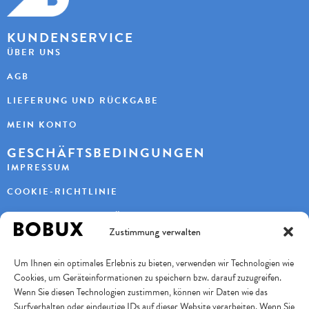
KUNDENSERVICE
ÜBER UNS
AGB
LIEFERUNG UND RÜCKGABE
MEIN KONTO
GESCHÄFTSBEDINGUNGEN
IMPRESSUM
COOKIE-RICHTLINIE
DATENSCHUTZERKLÄRUNG
Zustimmung verwalten
KONTAKT
Um Ihnen ein optimales Erlebnis zu bieten, verwenden wir Technologien wie
KAYBEE AG
Cookies, um Geräteinformationen zu speichern bzw. darauf zuzugreifen.
TURBENWEG 9
3073 GÜMLIGEN
Wenn Sie diesen Technologien zustimmen, können wir Daten wie das
Surfverhalten oder eindeutige IDs auf dieser Website verarbeiten. Wenn Sie
+41 31 951 11 10