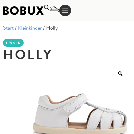
Start
/
Kleinkinder
/ Holly
I-WALK
HOLLY