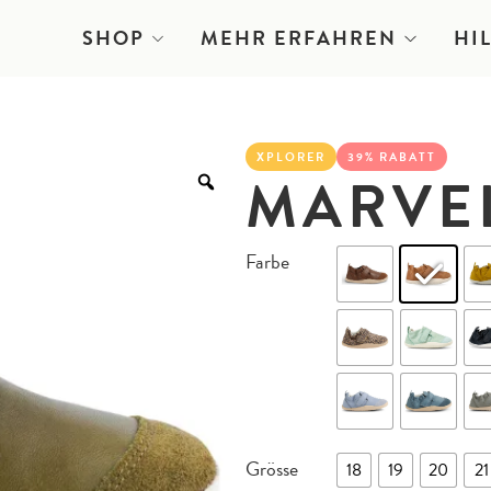
SHOP
MEHR ERFAHREN
HI
XPLORER
39% RABATT
MARVE
Farbe
Grösse
18
19
20
21