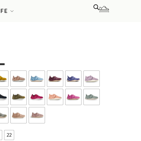
LFE
L
22