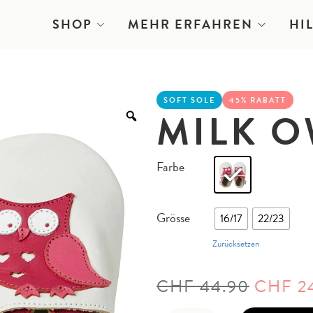
SHOP
MEHR ERFAHREN
HI
SOFT SOLE
45% RABATT
MILK O
Farbe
Grösse
16/17
22/23
Zurücksetzen
CHF
44.90
CHF
2