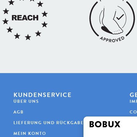
KUNDENSERVICE
G
ÜBER UNS
IM
AGB
CO
LIEFERUNG UND RÜCKGABE
DA
MEIN KONTO