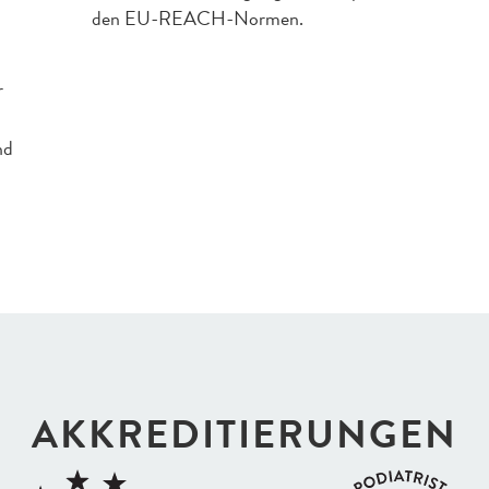
den EU-REACH-Normen.
r
nd
AKKREDI­TIERUNGEN