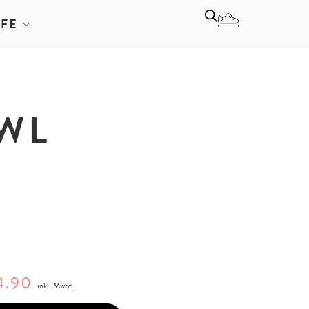
LFE
WL
4.90
inkl. MwSt.