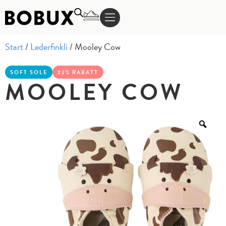
Start
/
Lederfinkli
/ Mooley Cow
SOFT SOLE
22% RABATT
MOOLEY COW