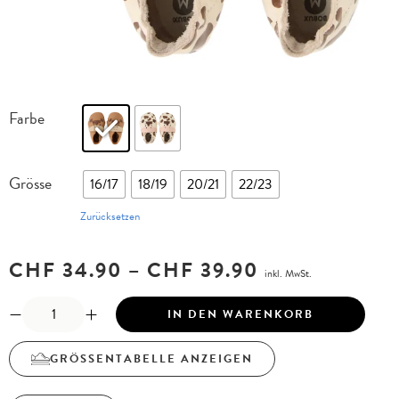
Farbe
Grösse
16/17
18/19
20/21
22/23
Zurücksetzen
CHF
34.90
–
CHF
39.90
inkl. MwSt.
IN DEN WARENKORB
GRÖSSENTABELLE ANZEIGEN