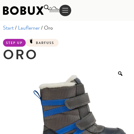
Start
/
Lauflerner
/ Oro
STEP UP
BARFUSS
ORO