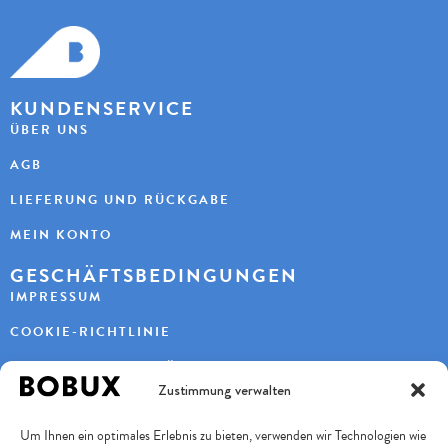
KUNDENSERVICE
ÜBER UNS
AGB
LIEFERUNG UND RÜCKGABE
MEIN KONTO
GESCHÄFTSBEDINGUNGEN
IMPRESSUM
COOKIE-RICHTLINIE
DATENSCHUTZERKLÄRUNG
Zustimmung verwalten
KONTAKT
Um Ihnen ein optimales Erlebnis zu bieten, verwenden wir Technologien wie
KAYBEE AG