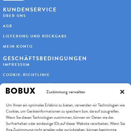
KUNDENSERVICE
ÜBER UNS
AGB
LIEFERUNG UND RÜCKGABE
MEIN KONTO
GESCHÄFTSBEDINGUNGEN
IMPRESSUM
COOKIE-RICHTLINIE
DATENSCHUTZERKLÄRUNG
Zustimmung verwalten
KONTAKT
Um Ihnen ein optimales Erlebnis zu bieten, verwenden wir Technologien wie
KAYBEE AG
Cookies, um Geräteinformationen zu speichern bzw. darauf zuzugreifen.
TURBENWEG 9
3073 GÜMLIGEN
Wenn Sie diesen Technologien zustimmen, können wir Daten wie das
Surfverhalten oder eindeutige IDs auf dieser Website verarbeiten. Wenn Sie
+41 31 951 11 10
INFO@BOBUXSCHWEIZ.CH
Ihre Zustimmung nicht erteilen oder zurückziehen, können bestimmte