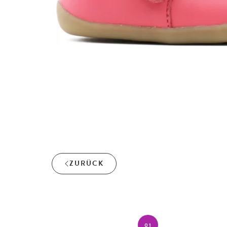
ZURÜCK
01