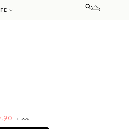
LFE
.90
inkl. MwSt.