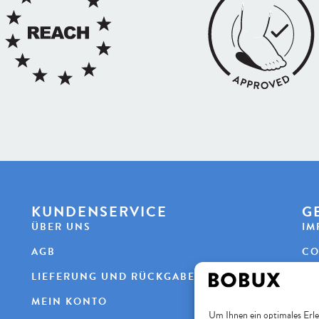
KUNDENSERVICE
G
ÜBER UNS
IM
AGB
CO
LIEFERUNG UND RÜCKGABE
DA
MEIN KONTO
Um Ihnen ein optimales Erle