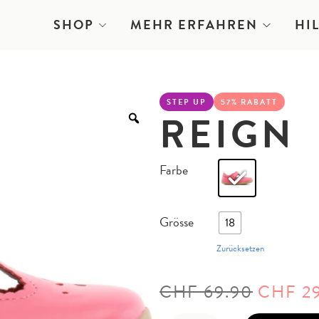
SHOP
MEHR ERFAHREN
HI
STEP UP
57% RABATT
REIGN
Farbe
Grösse
18
Zurücksetzen
CHF
69.90
CHF
29