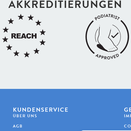
AKKREDI­TIERUNGEN
KUNDENSERVICE
G
ÜBER UNS
IM
AGB
CO