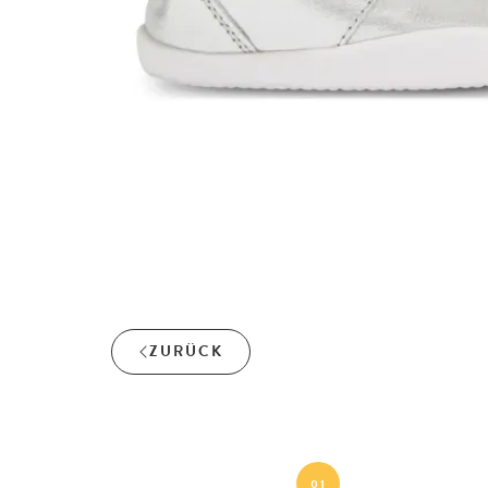
ZURÜCK
01