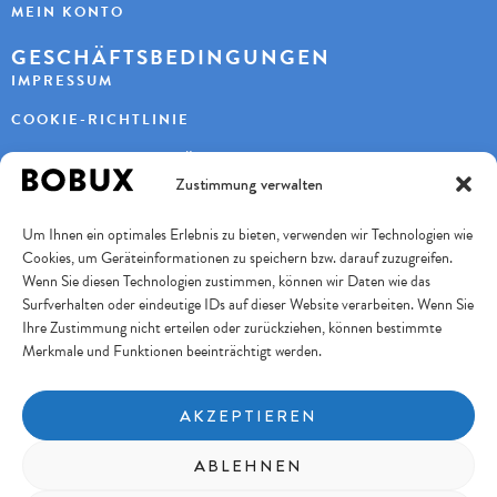
MEIN KONTO
GESCHÄFTSBEDINGUNGEN
IMPRESSUM
COOKIE-RICHTLINIE
DATENSCHUTZERKLÄRUNG
Zustimmung verwalten
KONTAKT
Um Ihnen ein optimales Erlebnis zu bieten, verwenden wir Technologien wie
KAYBEE AG
Cookies, um Geräteinformationen zu speichern bzw. darauf zuzugreifen.
TURBENWEG 9
3073 GÜMLIGEN
Wenn Sie diesen Technologien zustimmen, können wir Daten wie das
Surfverhalten oder eindeutige IDs auf dieser Website verarbeiten. Wenn Sie
+41 31 951 11 10
INFO@BOBUXSCHWEIZ.CH
Ihre Zustimmung nicht erteilen oder zurückziehen, können bestimmte
Merkmale und Funktionen beeinträchtigt werden.
SICHERES BEZAHLEN
AKZEPTIEREN
FOLGE UNS
ABLEHNEN