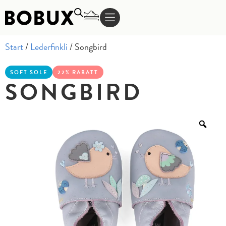
Start
/
Lederfinkli
/ Songbird
SOFT SOLE
22% RABATT
SONGBIRD