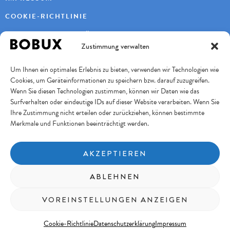
COOKIE-RICHTLINIE
DATENSCHUTZERKLÄRUNG
Zustimmung verwalten
KONTAKT
Um Ihnen ein optimales Erlebnis zu bieten, verwenden wir Technologien wie
KAYBEE AG
Cookies, um Geräteinformationen zu speichern bzw. darauf zuzugreifen.
TURBENWEG 9
3073 GÜMLIGEN
Wenn Sie diesen Technologien zustimmen, können wir Daten wie das
Surfverhalten oder eindeutige IDs auf dieser Website verarbeiten. Wenn Sie
+41 31 951 11 10
INFO@BOBUXSCHWEIZ.CH
Ihre Zustimmung nicht erteilen oder zurückziehen, können bestimmte
Merkmale und Funktionen beeinträchtigt werden.
SICHERES BEZAHLEN
AKZEPTIEREN
FOLGE UNS
ABLEHNEN
Copyright © 2026 KayBee AG
VOREINSTELLUNGEN ANZEIGEN
Cookie-Richtlinie
Datenschutzerklärung
Impressum