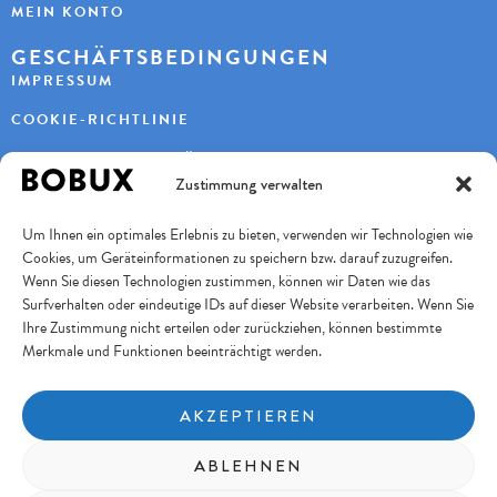
MEIN KONTO
GESCHÄFTSBEDINGUNGEN
IMPRESSUM
COOKIE-RICHTLINIE
DATENSCHUTZERKLÄRUNG
Zustimmung verwalten
KONTAKT
Um Ihnen ein optimales Erlebnis zu bieten, verwenden wir Technologien wie
KAYBEE AG
Cookies, um Geräteinformationen zu speichern bzw. darauf zuzugreifen.
TURBENWEG 9
3073 GÜMLIGEN
Wenn Sie diesen Technologien zustimmen, können wir Daten wie das
Surfverhalten oder eindeutige IDs auf dieser Website verarbeiten. Wenn Sie
+41 31 951 11 10
INFO@BOBUXSCHWEIZ.CH
Ihre Zustimmung nicht erteilen oder zurückziehen, können bestimmte
Merkmale und Funktionen beeinträchtigt werden.
SICHERES BEZAHLEN
AKZEPTIEREN
FOLGE UNS
ABLEHNEN