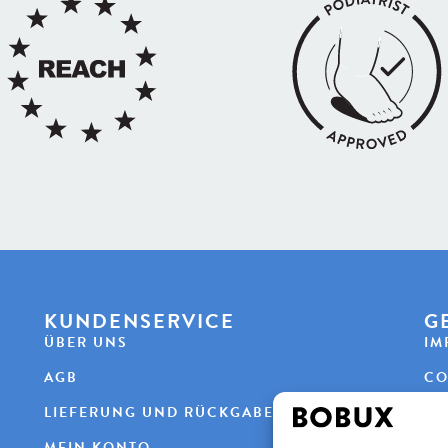
KUNDENSERVICE
G
ÜBER UNS
IM
AGB
CO
LIEFERUNG UND RÜCKGABE
DA
MEIN KONTO