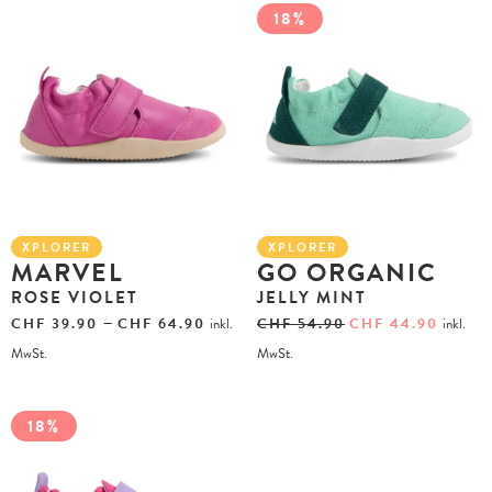
18%
XPLORER
XPLORER
MARVEL
GO ORGANIC
ROSE VIOLET
JELLY MINT
–
CHF
39.90
CHF
64.90
inkl.
CHF
54.90
CHF
44.90
inkl.
MwSt.
MwSt.
18%