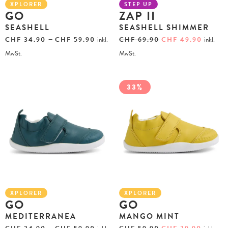
XPLORER
STEP UP
GO
ZAP II
SEASHELL
SEASHELL SHIMMER
–
CHF
34.90
CHF
59.90
inkl.
CHF
69.90
CHF
49.90
inkl.
MwSt.
MwSt.
33%
XPLORER
XPLORER
GO
GO
MEDITERRANEA
MANGO MINT
–