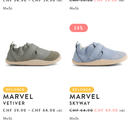
CHF
34.90
CHF
59.90
inkl.
CHF
59.90
CHF
39.90
inkl.
MwSt.
MwSt.
23%
XPLORER
XPLORER
MARVEL
MARVEL
VETIVER
SKYWAY
–
CHF
39.90
CHF
64.90
inkl.
CHF
64.90
CHF
49.90
inkl.
MwSt.
MwSt.