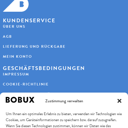
KUNDENSERVICE
ÜBER UNS
AGB
LIEFERUNG UND RÜCKGABE
MEIN KONTO
GESCHÄFTSBEDINGUNGEN
IMPRESSUM
COOKIE-RICHTLINIE
DATENSCHUTZERKLÄRUNG
Zustimmung verwalten
KONTAKT
Um Ihnen ein optimales Erlebnis zu bieten, verwenden wir Technologien wie
KAYBEE AG
Cookies, um Geräteinformationen zu speichern bzw. darauf zuzugreifen.
TURBENWEG 9
3073 GÜMLIGEN
Wenn Sie diesen Technologien zustimmen, können wir Daten wie das