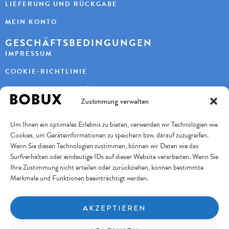
LIEFERUNG UND RÜCKGABE
MEIN KONTO
GESCHÄFTSBEDINGUNGEN
IMPRESSUM
COOKIE-RICHTLINIE
DATENSCHUTZERKLÄRUNG
Zustimmung verwalten
KONTAKT
Um Ihnen ein optimales Erlebnis zu bieten, verwenden wir Technologien wie
KAYBEE AG
Cookies, um Geräteinformationen zu speichern bzw. darauf zuzugreifen.
TURBENWEG 9
3073 GÜMLIGEN
Wenn Sie diesen Technologien zustimmen, können wir Daten wie das
Surfverhalten oder eindeutige IDs auf dieser Website verarbeiten. Wenn Sie
+41 31 951 11 10
INFO@BOBUXSCHWEIZ.CH
Ihre Zustimmung nicht erteilen oder zurückziehen, können bestimmte
Merkmale und Funktionen beeinträchtigt werden.
SICHERES BEZAHLEN
AKZEPTIEREN
FOLGE UNS