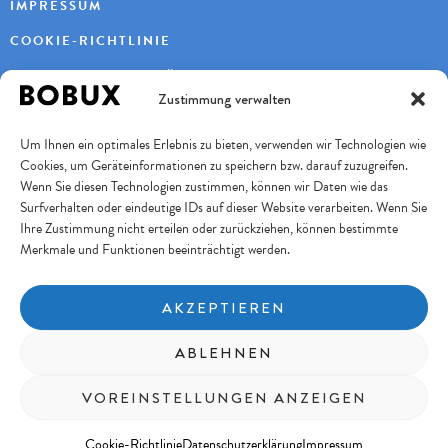
IMPRESSUM
COOKIE-RICHTLINIE
DATENSCHUTZERKLÄRUNG
Zustimmung verwalten
KONTAKT
Um Ihnen ein optimales Erlebnis zu bieten, verwenden wir Technologien wie
KAYBEE AG
Cookies, um Geräteinformationen zu speichern bzw. darauf zuzugreifen.
TURBENWEG 9
3073 GÜMLIGEN
Wenn Sie diesen Technologien zustimmen, können wir Daten wie das
Surfverhalten oder eindeutige IDs auf dieser Website verarbeiten. Wenn Sie
+41 31 951 11 10
INFO@BOBUXSCHWEIZ.CH
Ihre Zustimmung nicht erteilen oder zurückziehen, können bestimmte
Merkmale und Funktionen beeinträchtigt werden.
SICHERES BEZAHLEN
AKZEPTIEREN
FOLGE UNS
ABLEHNEN
Copyright © 2026 KayBee AG
VOREINSTELLUNGEN ANZEIGEN
Filter (0)
Cookie-Richtlinie
Datenschutzerklärung
Impressum