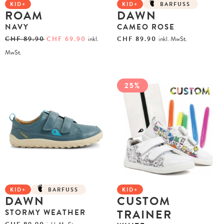
KID+
KID+
BARFUSS
ROAM
DAWN
NAVY
CAMEO ROSE
CHF
89.90
CHF
69.90
inkl.
CHF
89.90
inkl. MwSt.
MwSt.
25%
KID+
BARFUSS
KID+
DAWN
CUSTOM
TRAINER
STORMY WEATHER