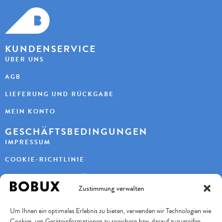
KUNDENSERVICE
ÜBER UNS
AGB
LIEFERUNG UND RÜCKGABE
MEIN KONTO
GESCHÄFTSBEDINGUNGEN
IMPRESSUM
COOKIE-RICHTLINIE
DATENSCHUTZERKLÄRUNG
Zustimmung verwalten
KONTAKT
Um Ihnen ein optimales Erlebnis zu bieten, verwenden wir Technologien wie
KAYBEE AG
Cookies, um Geräteinformationen zu speichern bzw. darauf zuzugreifen.
TURBENWEG 9