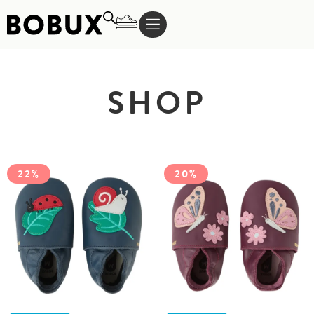
SHOP
22%
20%