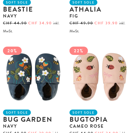
SOFT SOLE
SOFT SOLE
BEASTIE
ATHALIA
NAVY
FIG
CHF
44.90
CHF
34.90
inkl.
CHF
49.90
CHF
39.90
inkl.
MwSt.
MwSt.
20%
22%
SOFT SOLE
SOFT SOLE
BUG GARDEN
BUGTOPIA
NAVY
CAMEO ROSE