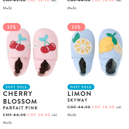
CHF
49.90
CHF
39.90
inkl.
CHF
44.90
CHF
34.90
inkl.
MwSt.
MwSt.
22%
22%
SOFT SOLE
SOFT SOLE
CHERRY
LIMON
BLOSSOM
SKYWAY
CHF
44.90
CHF
34.90
inkl.
PARFAIT PINK
CHF
44.90
CHF
34.90
inkl.
MwSt.
MwSt.