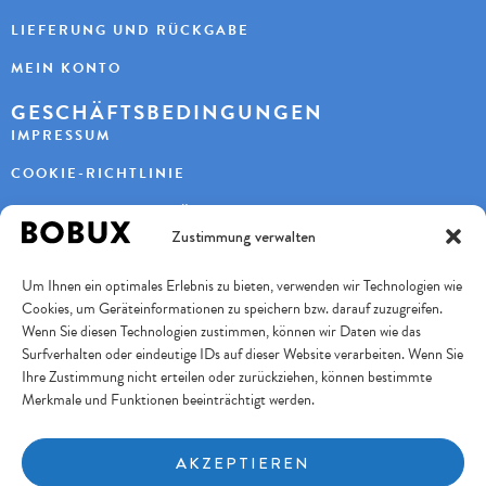
LIEFERUNG UND RÜCKGABE
MEIN KONTO
GESCHÄFTSBEDINGUNGEN
IMPRESSUM
COOKIE-RICHTLINIE
DATENSCHUTZERKLÄRUNG
Zustimmung verwalten
KONTAKT
Um Ihnen ein optimales Erlebnis zu bieten, verwenden wir Technologien wie
KAYBEE AG
Cookies, um Geräteinformationen zu speichern bzw. darauf zuzugreifen.
TURBENWEG 9
3073 GÜMLIGEN
Wenn Sie diesen Technologien zustimmen, können wir Daten wie das
Surfverhalten oder eindeutige IDs auf dieser Website verarbeiten. Wenn Sie
+41 31 951 11 10
INFO@BOBUXSCHWEIZ.CH
Ihre Zustimmung nicht erteilen oder zurückziehen, können bestimmte
Merkmale und Funktionen beeinträchtigt werden.
SICHERES BEZAHLEN
AKZEPTIEREN
FOLGE UNS