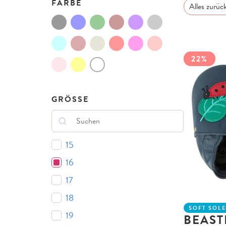
FARBE
Alles zurüc
22%
GRÖSSE
15
16
17
18
SOFT SOL
19
BEAST