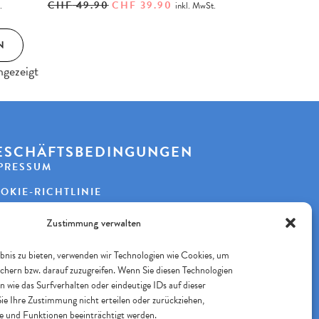
CHF
49.90
CHF
39.90
.
inkl. MwSt.
N
ngezeigt
ESCHÄFTSBEDINGUNGEN
PRESSUM
OKIE-RICHTLINIE
TENSCHUTZERKLÄRUNG
Zustimmung verwalten
bnis zu bieten, verwenden wir Technologien wie Cookies, um
chern bzw. darauf zuzugreifen. Wenn Sie diesen Technologien
ICHERES BEZAHLEN
 wie das Surfverhalten oder eindeutige IDs auf dieser
ie Ihre Zustimmung nicht erteilen oder zurückziehen,
OLGE UNS
und Funktionen beeinträchtigt werden.