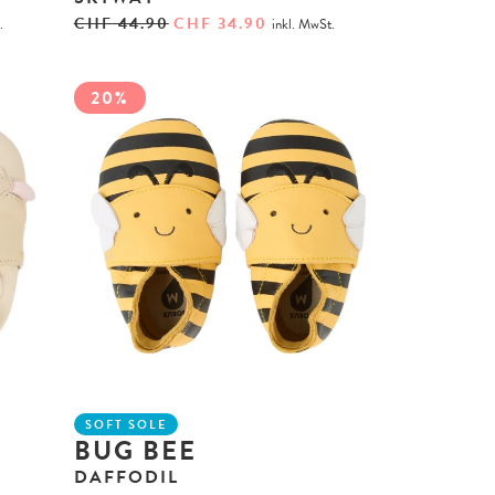
CHF
44.90
CHF
34.90
.
inkl. MwSt.
20%
SOFT SOLE
BUG BEE
DAFFODIL