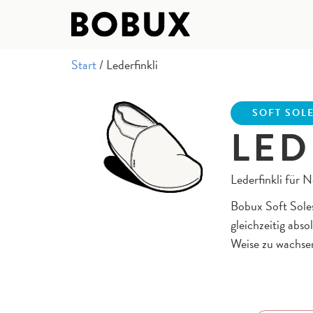
Start
/ Lederfinkli
SOFT SOL
LED
Lederfinkli für 
Bobux Soft Soles
gleichzeitig abs
Weise zu wachsen