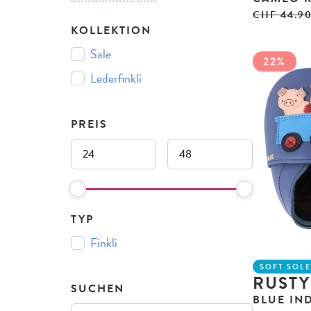
CHF
44.9
KOLLEKTION
Sale
22%
Lederfinkli
PREIS
TYP
Finkli
SOFT SOL
RUSTY
SUCHEN
BLUE IN