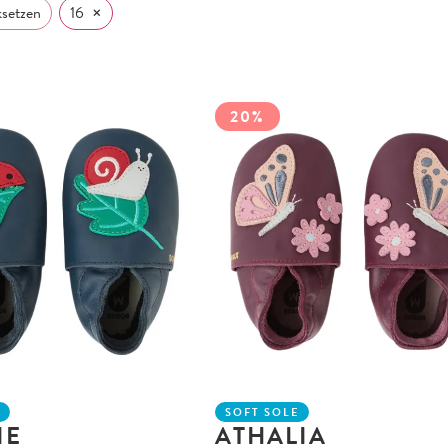
×
ksetzen
16
20%
E
SOFT SOLE
IE
ATHALIA