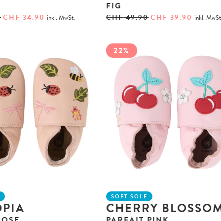
FIG
0
CHF
34.90
CHF
49.90
CHF
39.90
inkl. MwSt.
inkl. MwSt
22%
E
SOFT SOLE
PIA
CHERRY BLOSSO
ROSE
PARFAIT PINK