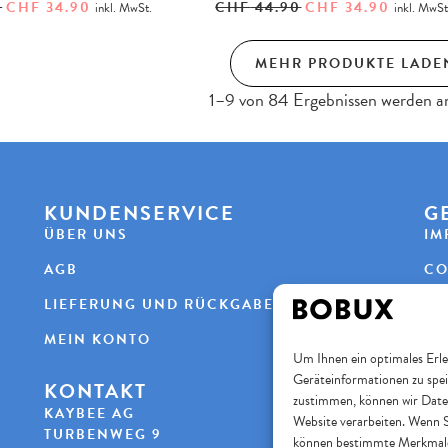
0
CHF
34.90
CHF
44.90
CHF
34.90
inkl. MwSt.
inkl. MwSt
MEHR PRODUKTE LADE
1–9 von 84 Ergebnissen werden a
KUNDENSERVICE
G
ÜBER UNS
IM
AGB
CO
LIEFERUNG UND RÜCKGABE
DA
MEIN KONTO
Um Ihnen ein optimales Erle
Geräteinformationen zu spei
KONTAKT
S
zustimmen, können wir Daten
KAYBEE AG
Website verarbeiten. Wenn S
TURBENWEG 9
F
können bestimmte Merkmale 