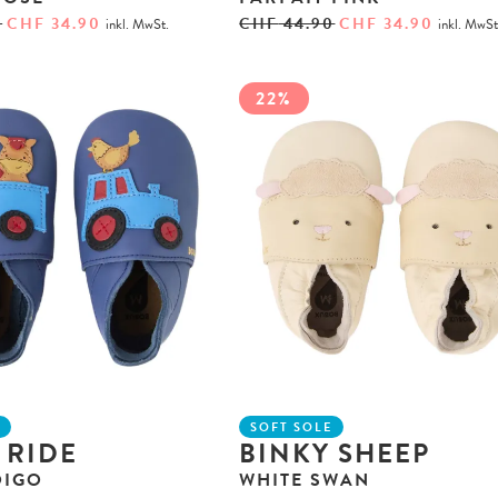
0
CHF
34.90
CHF
44.90
CHF
34.90
inkl. MwSt.
inkl. MwSt
22%
E
SOFT SOLE
 RIDE
BINKY SHEEP
DIGO
WHITE SWAN