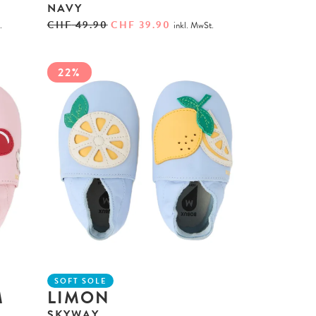
NAVY
CHF
49.90
CHF
39.90
.
inkl. MwSt.
22%
SOFT SOLE
M
LIMON
SKYWAY