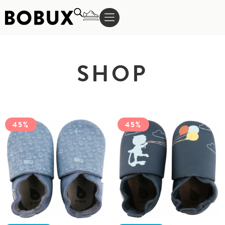
SHOP
45%
45%