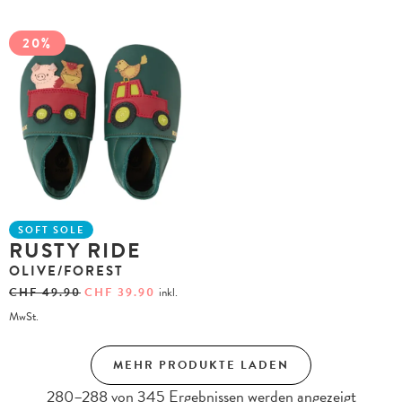
20%
SOFT SOLE
RUSTY RIDE
OLIVE/FOREST
CHF
49.90
CHF
39.90
inkl.
MwSt.
MEHR PRODUKTE LADEN
280–288 von 345 Ergebnissen werden angezeigt