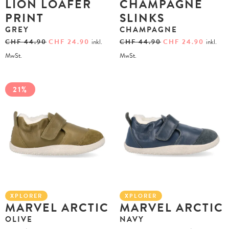
LION LOAFER
CHAMPAGNE
PRINT
SLINKS
GREY
CHAMPAGNE
CHF
44.90
CHF
24.90
inkl.
CHF
44.90
CHF
24.90
inkl.
MwSt.
MwSt.
21%
XPLORER
XPLORER
MARVEL ARCTIC
MARVEL ARCTIC
OLIVE
NAVY