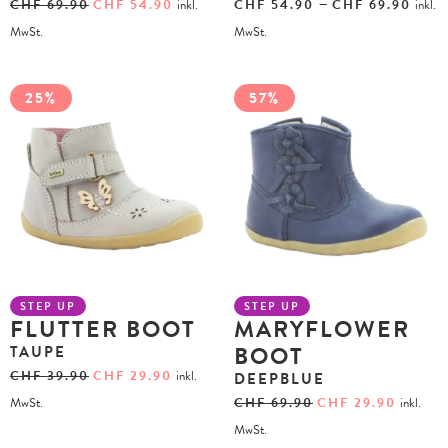
–
CHF
69.90
CHF
54.90
inkl.
CHF
54.90
CHF
69.90
inkl.
MwSt.
MwSt.
25%
57%
STEP UP
STEP UP
FLUTTER BOOT
MARYFLOWER
BOOT
TAUPE
CHF
39.90
CHF
29.90
inkl.
DEEPBLUE
MwSt.
CHF
69.90
CHF
29.90
inkl.
MwSt.